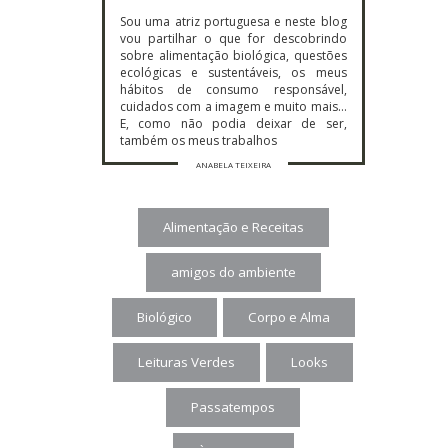
Sou uma atriz portuguesa e neste blog
vou partilhar o que for descobrindo
sobre alimentação biológica, questões
ecológicas e sustentáveis, os meus
hábitos de consumo responsável,
cuidados com a imagem e muito mais…
E, como não podia deixar de ser,
também os meus trabalhos
ANABELA TEIXEIRA
Alimentação e Receitas
amigos do ambiente
Biológico
Corpo e Alma
Leituras Verdes
Looks
Passatempos