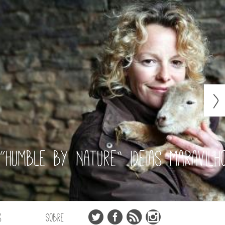
“Humble by Nature” ideias maravilh
s
Sobre