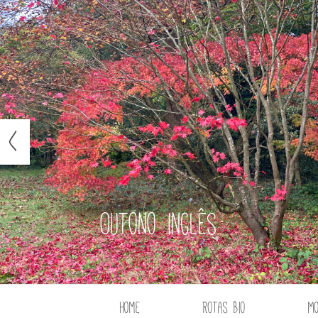
Outono inglês
Home
Rotas Bio
M