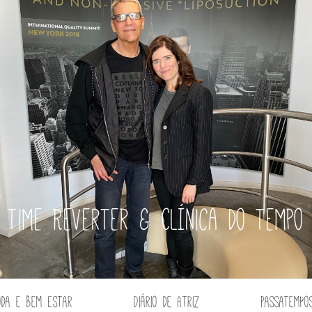
Time Reverter & Clínica do tempo
oda e Bem Estar
Diário de Atriz
Passatempo