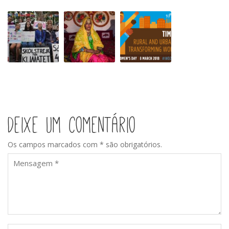
Climate
Dia
Dia
Strike
Internacional
da
para
Mulher!!!
a
Time
eliminação
is
da
Now
discriminação
Racial
Deixe um comentário
Os campos marcados com * são obrigatórios.