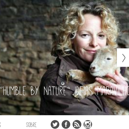
“Humble by Nature” ideias maravilh
s
Sobre