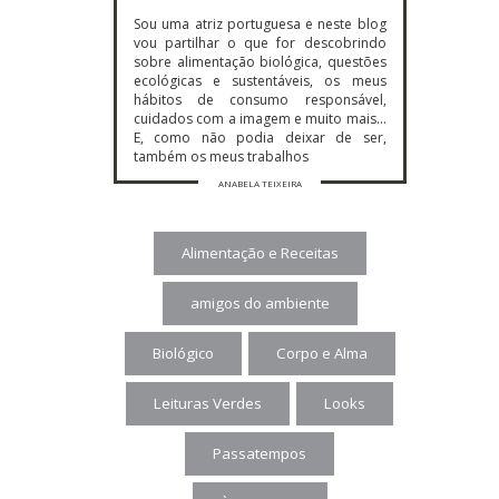
Sou uma atriz portuguesa e neste blog
vou partilhar o que for descobrindo
sobre alimentação biológica, questões
ecológicas e sustentáveis, os meus
hábitos de consumo responsável,
cuidados com a imagem e muito mais…
E, como não podia deixar de ser,
também os meus trabalhos
ANABELA TEIXEIRA
Alimentação e Receitas
amigos do ambiente
Biológico
Corpo e Alma
Leituras Verdes
Looks
Passatempos