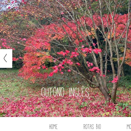
Outono inglês
Home
Rotas Bio
M