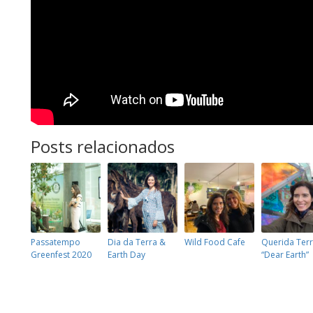
Posts relacionados
Passatempo
Dia da Terra &
Wild Food Cafe
Querida Ter
Greenfest 2020
Earth Day
“Dear Earth”