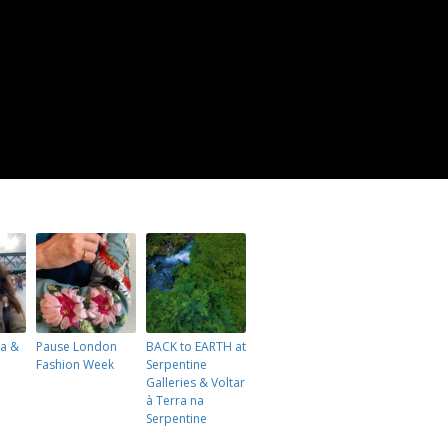
ra &
Pause London
BACK to EARTH at
Fashion Week
Serpentine
Galleries & Voltar
à Terra na
Serpentine