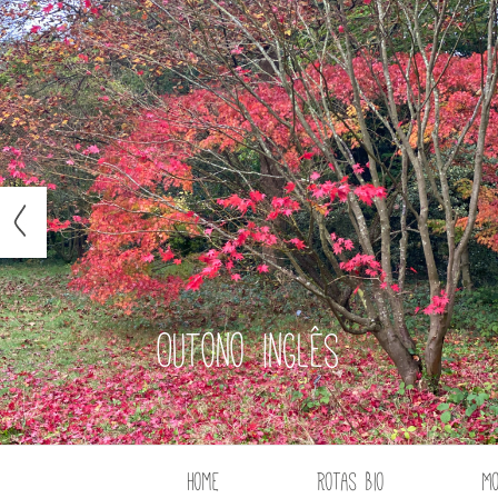
Outono inglês
Home
Rotas Bio
M