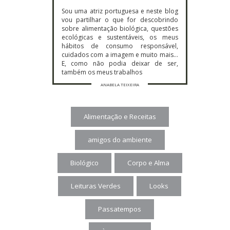
Sou uma atriz portuguesa e neste blog
vou partilhar o que for descobrindo
sobre alimentação biológica, questões
ecológicas e sustentáveis, os meus
hábitos de consumo responsável,
cuidados com a imagem e muito mais…
E, como não podia deixar de ser,
também os meus trabalhos
ANABELA TEIXEIRA
Alimentação e Receitas
amigos do ambiente
Biológico
Corpo e Alma
Leituras Verdes
Looks
Passatempos