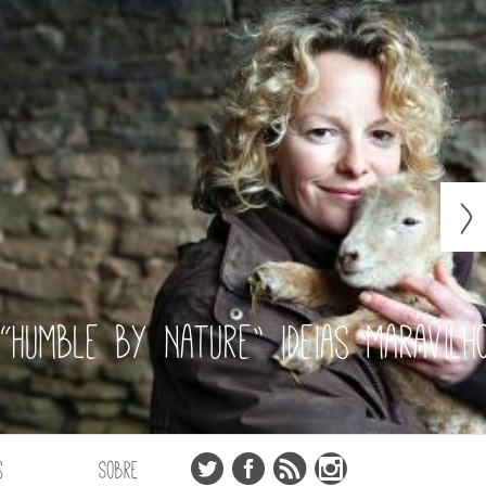
“Humble by Nature” ideias maravilh
s
Sobre