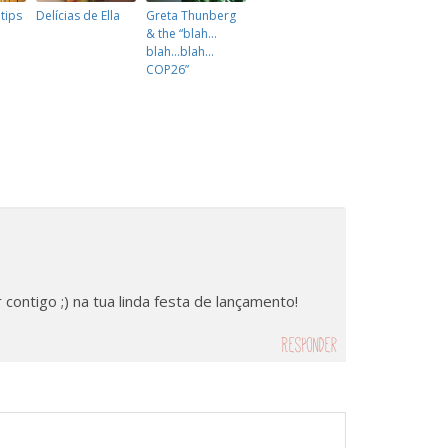
 tips
Delícias de Ella
Greta Thunberg
& the “blah…
blah…blah…
COP26”
contigo ;) na tua linda festa de lançamento!
Responder