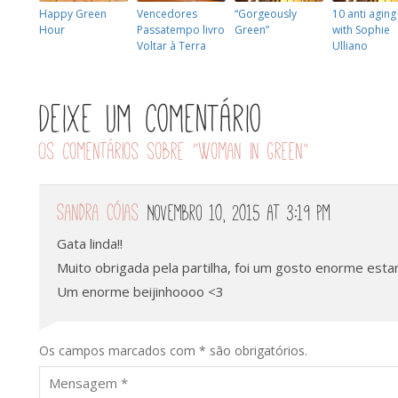
Happy Green
Vencedores
“Gorgeously
10 anti aging
Hour
Passatempo livro
Green”
with Sophie
Voltar à Terra
Ulliano
Deixe um comentário
Os comentários sobre “
Woman in green
”
Sandra Cóias
Novembro 10, 2015 at 3:19 pm
Gata linda!!
Muito obrigada pela partilha, foi um gosto enorme estar 
Um enorme beijinhoooo <3
Os campos marcados com * são obrigatórios.