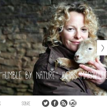
“Humble by Nature” ideias maravilh
s
Sobre