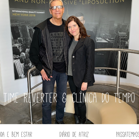
Time Reverter & Clínica do tempo
oda e Bem Estar
Diário de Atriz
Passatempo