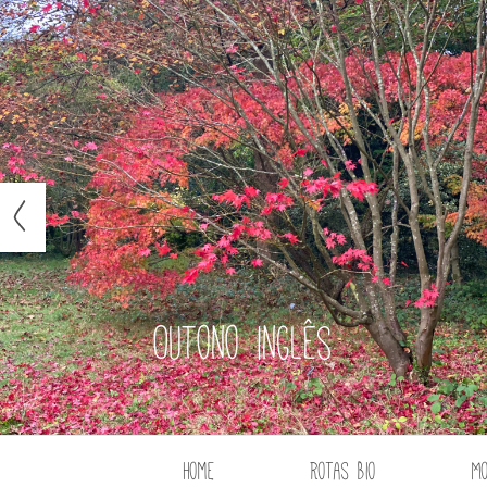
Outono inglês
Home
Rotas Bio
M