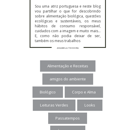
Sou uma atriz portuguesa e neste blog
vou partilhar o que for descobrindo
sobre alimentação biológica, questões
ecológicas e sustentáveis, os meus
hábitos de consumo responsável,
cuidados com a imagem e muito mais…
E, como não podia deixar de ser,
também os meus trabalhos
ANABELA TEIXEIRA
Alimentação e Receitas
amigos do ambiente
Biológico
Corpo e Alma
Leituras Verdes
Looks
Passatempos