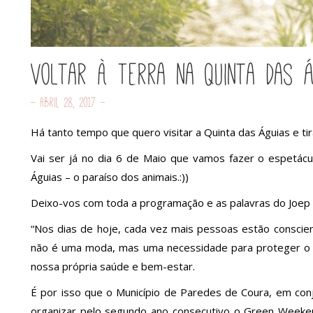
Voltar à Terra na Quinta das Á
- Abril 28, 2017 -
Há tanto tempo que quero visitar a Quinta das Águias e tir
Vai ser já no dia 6 de Maio que vamos fazer o espetác
Águias – o paraíso dos animais.:))
Deixo-vos com toda a programação e as palavras do Joep e
“Nos dias de hoje, cada vez mais pessoas estão conscie
não é uma moda, mas uma necessidade para proteger o 
nossa própria saúde e bem-estar.
É por isso que o Município de Paredes de Coura, em con
organizar pelo segundo ano consecutivo o Green Weeke