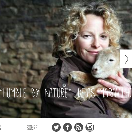
“Humble by Nature” ideias maravilh
s
Sobre