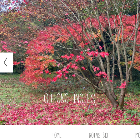
Outono inglês
Home
Rotas Bio
M