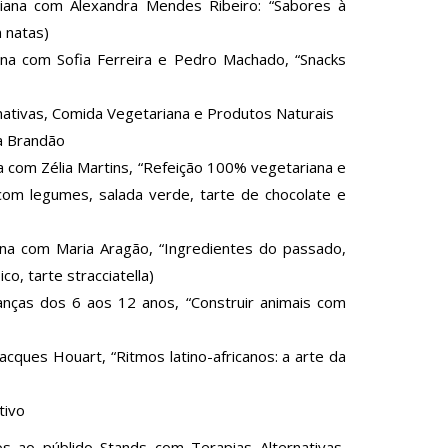
ana com Alexandra Mendes Ribeiro: “Sabores à
 natas)
a com Sofia Ferreira e Pedro Machado, “Snacks
nativas, Comida Vegetariana e Produtos Naturais
ia Brandão
com Zélia Martins, “Refeição 100% vegetariana e
om legumes, salada verde, tarte de chocolate e
a com Maria Aragão, “Ingredientes do passado,
co, tarte stracciatella)
nças dos 6 aos 12 anos, “Construir animais com
ques Houart, “Ritmos latino-africanos: a arte da
tivo
os ao públido Stands com Terapias Alternativas,