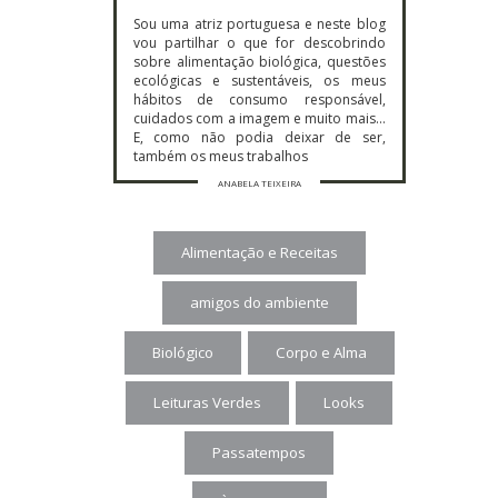
Sou uma atriz portuguesa e neste blog
vou partilhar o que for descobrindo
sobre alimentação biológica, questões
ecológicas e sustentáveis, os meus
hábitos de consumo responsável,
cuidados com a imagem e muito mais…
E, como não podia deixar de ser,
também os meus trabalhos
ANABELA TEIXEIRA
Alimentação e Receitas
amigos do ambiente
Biológico
Corpo e Alma
Leituras Verdes
Looks
Passatempos