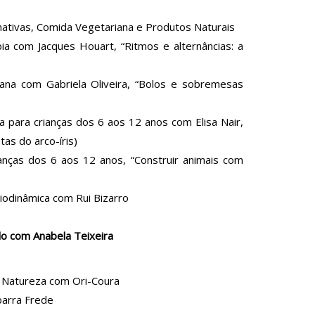
nativas, Comida Vegetariana e Produtos Naturais
a com Jacques Houart, “Ritmos e alternâncias: a
na com Gabriela Oliveira, “Bolos e sobremesas
para crianças dos 6 aos 12 anos com Elisa Nair,
as do arco-íris)
nças dos 6 aos 12 anos, “Construir animais com
iodinâmica com Rui Bizarro
ulo com Anabela Teixeira
a Natureza com Ori-Coura
barra Frede