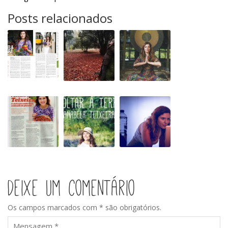
Posts relacionados
Saúde
Voltar
Visão
Actual
à
Eco
nas
Terra
bancas
na
Rádio
Revistas
Entrevista
Voltar
Saudáveis
Voltar
à
à
Terra
Terra
na
Sic
Notícias
Deixe um comentário
Os campos marcados com * são obrigatórios.