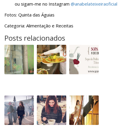
ou sigam-me no Instagram
@anabelateixeiraoficial
Fotos: Quinta das Águias
Categoria: Alimentação e Receitas
Posts relacionados
Restaurante
Almoço
Sopa
100%
de
da
Bio
sabor
Pedra
e
na
cor
Quinta
do
Arneiro
Portuguese
Sopa
10
Travel
da
anti
Guide:
Pedra
aging
Sopa
Biológica
tips
da
with
Pedra
Sophie