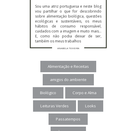
Sou uma atriz portuguesa e neste blog
vou partilhar o que for descobrindo
sobre alimentação biológica, questões
ecológicas e sustentáveis, os meus
hábitos de consumo responsável,
cuidados com a imagem e muito mais…
E, como não podia deixar de ser,
também os meus trabalhos
ANABELA TEIXEIRA
Alimentação e Receitas
amigos do ambiente
Biológico
Corpo e Alma
Leituras Verdes
Looks
Passatempos