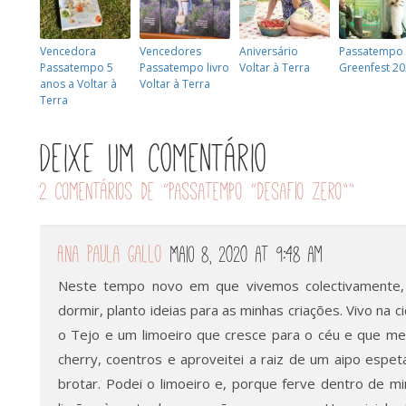
Vencedora
Vencedores
Aniversário
Passatempo
Passatempo 5
Passatempo livro
Voltar à Terra
Greenfest 2
anos a Voltar à
Voltar à Terra
Terra
Deixe um comentário
2 comentários de “
Passatempo “Desafio Zero”
”
Ana Paula Gallo
Maio 8, 2020 at 9:48 am
Neste tempo novo em que vivemos colectivamente, 
dormir, planto ideias para as minhas criações. Vivo na
o Tejo e um limoeiro que cresce para o céu e que me
cherry, coentros e aproveitei a raiz de um aipo espet
brotar. Podei o limoeiro e, porque ferve dentro de mi