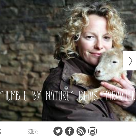
“Humble by Nature” ideias maravilh
s
Sobre