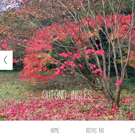
Outono inglês
Home
Rotas Bio
M