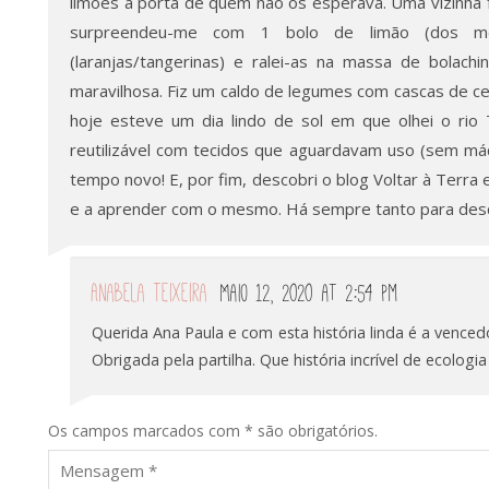
limões à porta de quem não os esperava. Uma vizinha f
surpreendeu-me com 1 bolo de limão (dos meu
(laranjas/tangerinas) e ralei-as na massa de bolach
maravilhosa. Fiz um caldo de legumes com cascas de ceb
hoje esteve um dia lindo de sol em que olhei o rio
reutilizável com tecidos que aguardavam uso (sem máq
tempo novo! E, por fim, descobri o blog Voltar à Terra e
e a aprender com o mesmo. Há sempre tanto para desc
Anabela Teixeira
Maio 12, 2020 at 2:54 pm
Querida Ana Paula e com esta história linda é a vence
Obrigada pela partilha. Que história incrível de ecologi
Os campos marcados com * são obrigatórios.