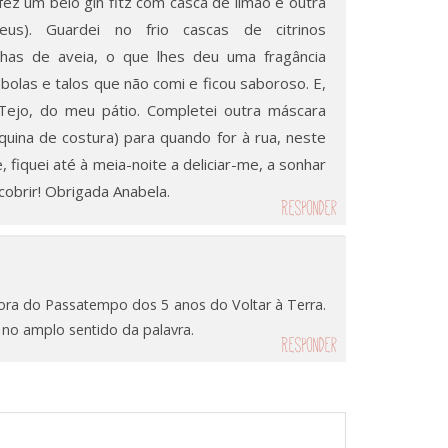
ez um belo gin fitz com casca de limão e outra
s). Guardei no frio cascas de citrinos
inhas de aveia, o que lhes deu uma fragância
olas e talos que não comi e ficou saboroso. E,
 Tejo, do meu pátio. Completei outra máscara
uina de costura) para quando for à rua, neste
, fiquei até à meia-noite a deliciar-me, a sonhar
obrir! Obrigada Anabela.
Responder
dora do Passatempo dos 5 anos do Voltar à Terra.
a no amplo sentido da palavra.
Responder