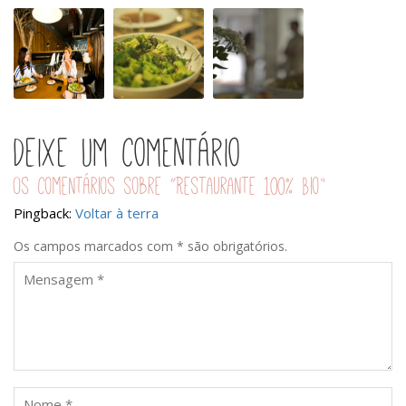
Almoço
Salada
Vegetariano
de
de
“Da
amigas
brócolos
Terra”
no
e
Origem
algas
Deixe um comentário
Os comentários sobre “
Restaurante 100% Bio
”
Pingback:
Voltar à terra
Os campos marcados com * são obrigatórios.