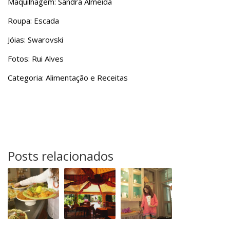
Maquilhagem: Sandra Almeida
Roupa: Escada
Jóias: Swarovski
Fotos: Rui Alves
Categoria: Alimentação e Receitas
Posts relacionados
Almoço
No
Café
de
Jardim
Saudade
sabor
dos
e
Sentidos
cor