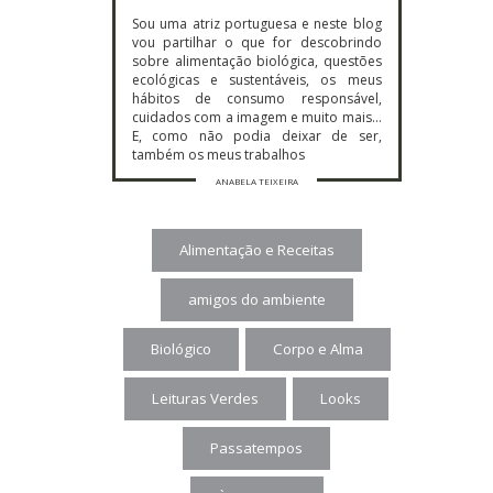
Sou uma atriz portuguesa e neste blog
vou partilhar o que for descobrindo
sobre alimentação biológica, questões
ecológicas e sustentáveis, os meus
hábitos de consumo responsável,
cuidados com a imagem e muito mais…
E, como não podia deixar de ser,
também os meus trabalhos
ANABELA TEIXEIRA
Alimentação e Receitas
amigos do ambiente
Biológico
Corpo e Alma
Leituras Verdes
Looks
Passatempos