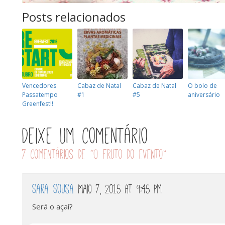
Posts relacionados
Vencedores
Cabaz de Natal
Cabaz de Natal
O bolo de
Passatempo
#1
#5
aniversário
Greenfest!!
Deixe um comentário
7 comentários de “
O fruto do evento
”
Sara Sousa
Maio 7, 2015 at 9:45 pm
Será o açaí?