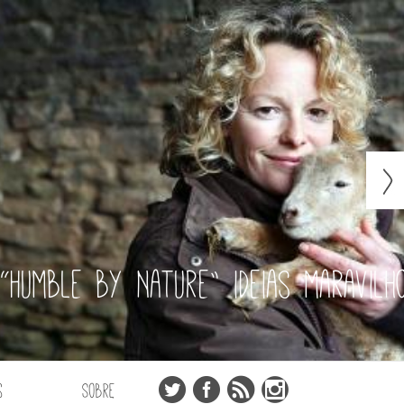
“Humble by Nature” ideias maravilh
s
Sobre