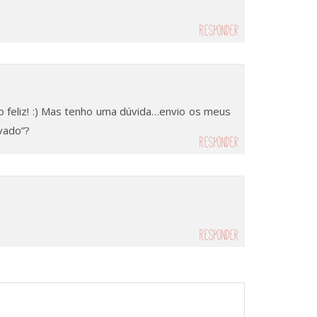
Responder
to feliz! :) Mas tenho uma dúvida…envio os meus
vado”?
Responder
Responder