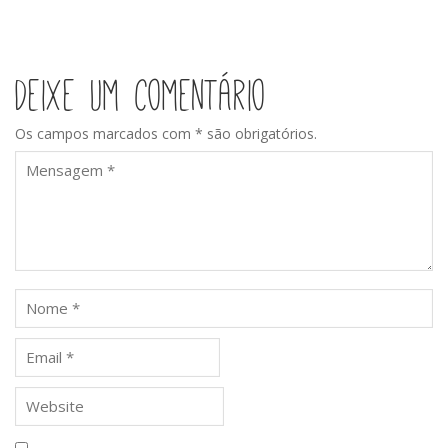
Arneiro
do
Arneiro
Deixe um comentário
Os campos marcados com * são obrigatórios.