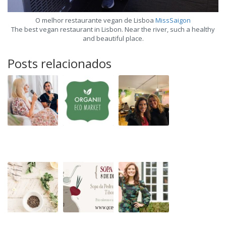
O melhor restaurante vegan de Lisboa
MissSaigon
The best vegan restaurant in Lisbon. Near the river, such a healthy
and beautiful place.
Posts relacionados
Plant
Organii
Wild
Power
Eco
Food
Doctor
Market
Cafe
-
Dr.
Gemma
Newman
“Cosmética
Sopa
Às
Biológica
da
Compras
a
Pedra
no
Partir
na
mercado
da
Quinta
da
Despensa”
do
Quinta