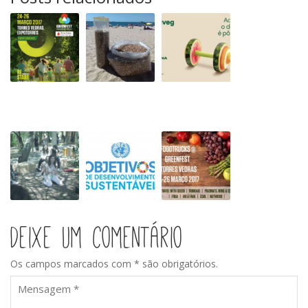
Greenfest
Portugal
CouraVeg
em
sem
–
Torres
beatas
International
Vedras
Vegan
Congress
in
Portugal
10ª
17
Domingo
Edição
Objetivos
no
Greenfest
Desenvolvimento
Greenfest
sustentável
Deixe um comentário
Os campos marcados com * são obrigatórios.