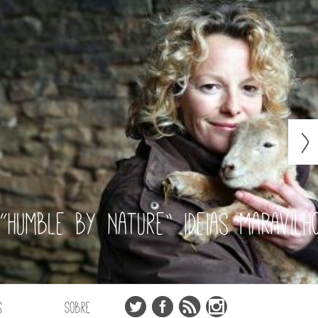
“Humble by Nature” ideias maravilh
s
Sobre