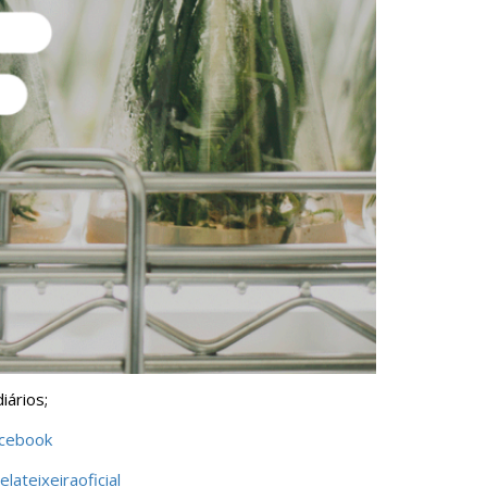
iários;
acebook
lateixeiraoficial