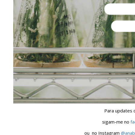
Para updates d
sigam-me no
f
ou no Instagram
@anabe