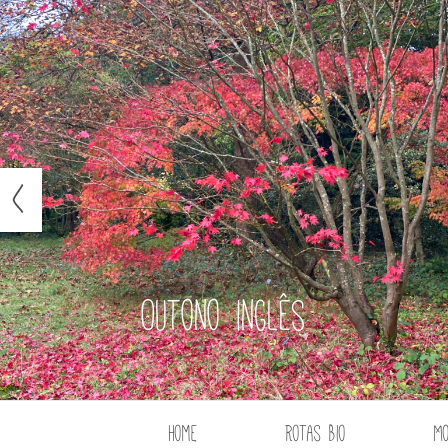
Outono inglês
Home
Rotas Bio
M