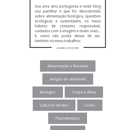
Sou uma atriz portuguesa e neste blog
vou partilhar o que for descobrindo
sobre alimentação biológica, questões
ecológicas e sustentáveis, os meus
hábitos de consumo responsável,
cuidados com a imagem e muito mais…
E, como não podia deixar de ser,
também os meus trabalhos
ANABELA TEIXEIRA
Alimentação e Receitas
amigos do ambiente
Biológico
Corpo e Alma
Leituras Verdes
Looks
Passatempos