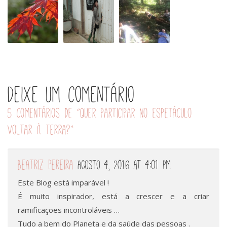
na
à
encontros
Quinta
Terra
do
das
na
Voltar
Águias
Quinta
à
do
Terra
Arneiro
Deixe um comentário
5 comentários de “
Quer participar no espetáculo
Voltar à Terra?
”
Beatriz Pereira
Agosto 4, 2016 at 4:01 pm
Este Blog está imparável !
É muito inspirador, está a crescer e a criar
ramificações incontroláveis …
Tudo a bem do Planeta e da saúde das pessoas .