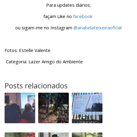
Para updates diários;
façam Like no
facebook
ou sigam-me no Instagram
@anabelateixeiraoficial
Fotos: Estelle Valente
Categoria: Lazer Amigo do Ambiente
Posts relacionados
Encontros
Passatempo
No
no
Voltar
Voltar
Voltar
à
à
à
Terra
Terra
Terra
Domingo
Voltar
Os