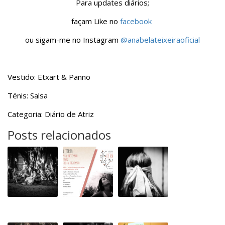
Para updates diários;
façam Like no
facebook
ou sigam-me no Instagram
@anabelateixeiraoficial
Vestido: Etxart & Panno
Ténis: Salsa
Categoria: Diário de Atriz
Posts relacionados
A
Dia
Voltar
estreia
de
à
do
estreia
Terra
Voltar
em
à
Dezembro
Terra