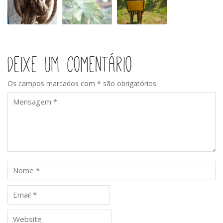
com
#2
nome
de
mar
Deixe um comentário
Os campos marcados com * são obrigatórios.