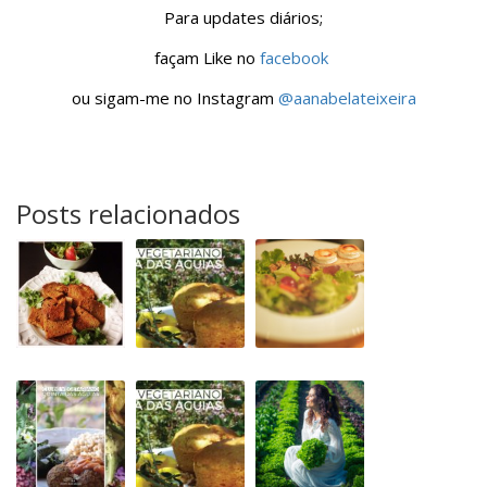
Para updates diários;
façam Like no
facebook
ou sigam-me no Instagram
@aanabelateixeira
Posts relacionados
Seitan
Jantar
Cooking
rápido
Clube
Lesson
Vegetariano
#1
na
Quinta
Comida
Workshop
Alfaces
vegetariana
de
biológicas
na
culinária
feira
vegetariana