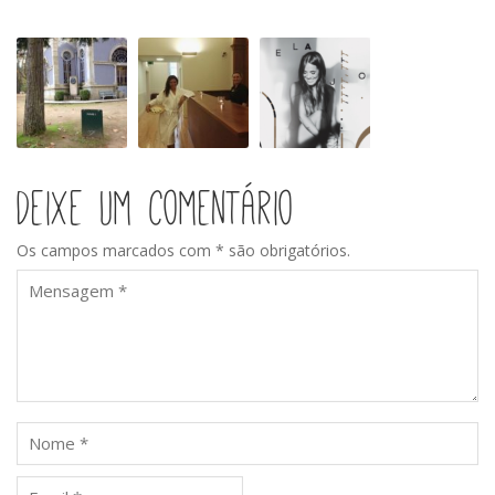
Águas
Vichy
Gisela
Curativas
de
João
água
“Nua”
termal
Deixe um comentário
Os campos marcados com * são obrigatórios.