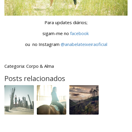
Para updates diários;
sigam-me no
facebook
ou no Instagram
@anabelateixeiraoficial
Categoria: Corpo & Alma
Posts relacionados
Feliz
Aulas
Retiros
dia
de
de
Internacional
equitação
yoga
do
na
Yoga
terra
da
minha
avó