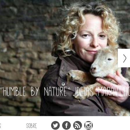
“Humble by Nature” ideias maravilh
s
Sobre