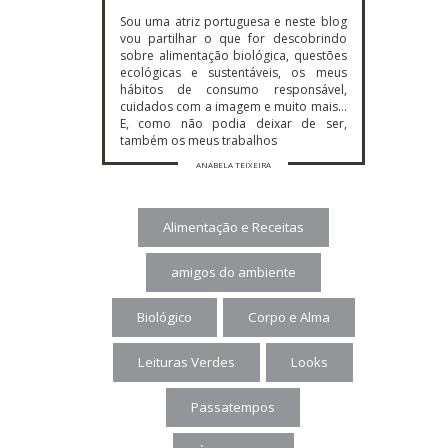
Sou uma atriz portuguesa e neste blog
vou partilhar o que for descobrindo
sobre alimentação biológica, questões
ecológicas e sustentáveis, os meus
hábitos de consumo responsável,
cuidados com a imagem e muito mais…
E, como não podia deixar de ser,
também os meus trabalhos
ANABELA TEIXEIRA
Alimentação e Receitas
amigos do ambiente
Biológico
Corpo e Alma
Leituras Verdes
Looks
Passatempos