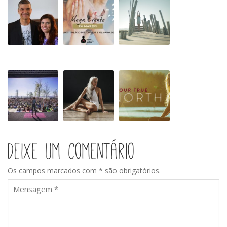
para
Solidário
dia
a
Internacional
Clínica
do
do
Yoga
Tempo!
Wanderlust
61
Wanderlust
108
anos
de
Yazemeenah
Rossi
Deixe um comentário
Os campos marcados com * são obrigatórios.