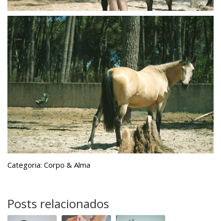
Categoria: Corpo & Alma
Posts relacionados
Prémio
Fitness
Feliz