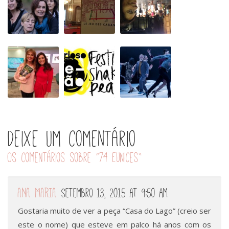
Damas
Regras!!!
Voltar
Glorioso
Victor
à
Verão
Hugo
Terra
–
Pontes
no
Festival
Faz
de
Sentido
Shakespeare
Deixe um comentário
Os comentários sobre “
74 Eunices
”
ANA MARIA
Setembro 13, 2015 at 9:50 am
Gostaria muito de ver a peça “Casa do Lago” (creio ser
este o nome) que esteve em palco há anos com os